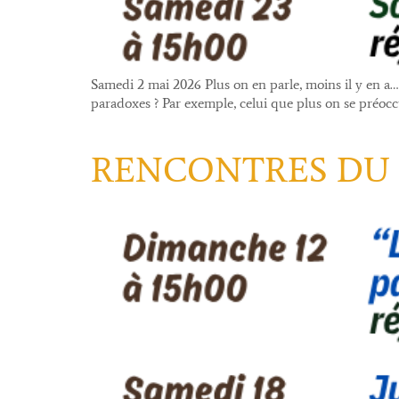
Samedi 2 mai 2026​ Plus on en parle, moins il y en a… 
paradoxes ? Par exemple, celui que plus on se préoc
RENCONTRES DU M