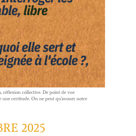
, réflexion collective. De point de vue
e une certitude. On ne peut qu’avouer notre
RE 2025