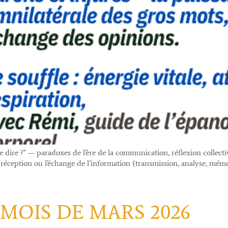
dire ?” — paradoxes de l’ère de la communication, réflexion collecti
la réception ou l’échange de l’information (transmission, analyse, mém
MOIS DE MARS 2026