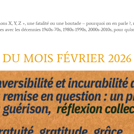
X, Y, Z », une fatalité ou une boutade – pourquoi on en parle ?, réfl
es avec les décennies 1960s-70s, 1980s-1990s, 2000s-2010s, pour qu’on
DU MOIS FÉVRIER 2026