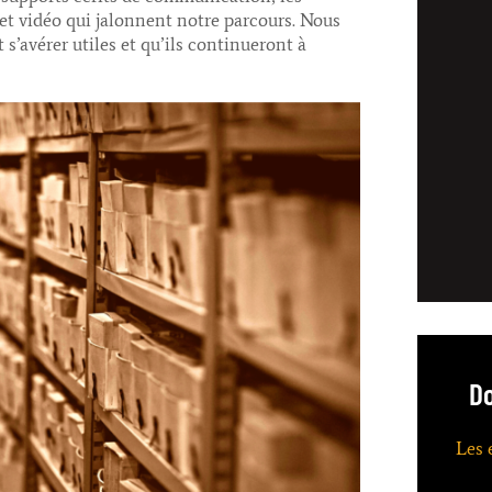
et vidéo qui jalonnent notre parcours. Nous
 s’avérer utiles et qu’ils continueront à
Do
Les 