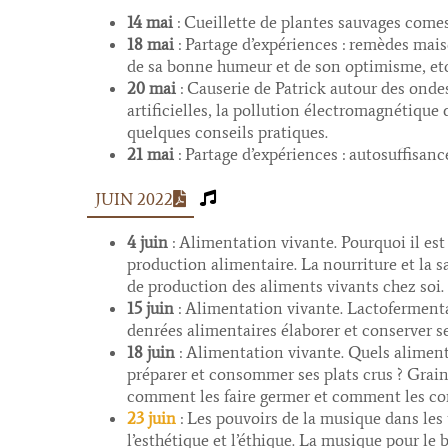
14 mai
: Cueillette de plantes sauvages come
18 mai
: Partage d’expériences : remèdes mais
de sa bonne humeur et de son optimisme, etc
20 mai
: Causerie de Patrick autour des onde
artificielles, la pollution électromagnétique 
quelques conseils pratiques.
21 mai
: Partage d’expériences : autosuffisan
JUIN 2022
4 juin
: Alimentation vivante. Pourquoi il est 
production alimentaire. La nourriture et la s
de production des aliments vivants chez soi.
15 juin
: Alimentation vivante. Lactoferment
denrées alimentaires élaborer et conserver s
18 juin
: Alimentation vivante. Quels alime
préparer et consommer ses plats crus ? Grains
comment les faire germer et comment les c
23 juin
: Les pouvoirs de la musique dans les 
l’esthétique et l’éthique. La musique pour le 