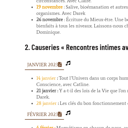
circonstances. Avec Claire.
19 novembre
: Salive, bioémanation et autre
organismes. Avec Darek
26 novembre
: Écriture du Mieux-être. Une bel
bienfaits à tous les niveaux. Laissons-nous c
Dominique.
2. Causeries « Rencontres intimes av
JANVIER 2023
14 janvier
:
Tout l’Univers dans un corps humai
Conscience, avec Catline.
21 janvier :
Y a-t-il des lois de la Vie que l’
Darek.
28 janvier
:
Les clés du bon fonctionnement d
FÉVRIER 2023
4 février :
Magnétisme en chacun de nous, av