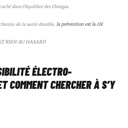
caché dans l’équilibre
des Omégas.
chemin de la santé durable,
la prévention est la clé
.
EZ RIEN AU HASARD
IBILITÉ ÉLECTRO­
ET COMMENT CHERCHER À S’Y