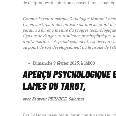
de réciproques inspirations peuvent nous amener.
Comme l’avait remarqué l’éthologue Konrad Lorenz,
Or, en s’extirpant du contexte naturel au profit d
perdu, au fur et à mesure du progrès technologique,
signaux de danger, sa résilience psychophysique, so
d’anticipation… et, paradoxalement, est devenu vict
au point de son développement où le risque de l’eff
Dimanche 9 février 2025, à 14h00
APERÇU PSYCHOLOGIQUE 
LAMES DU TAROT,
avec Sauveur PERNICE,
Salernes
Les 22 lames majeures du tarot, connues sous le n