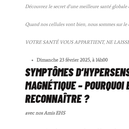
Découvrez le secret d’une meilleure santé globale 
Quand nos cellules vont bien, nous sommes sur le 
VOTRE SANTÉ VOUS APPARTIENT, NE LAISS
Dimanche 23 février 2025, à 14h00
SYMPTÔMES D’HYPER­SENS
MAGNÉTIQUE – POURQUOI 
RECONNAÎTRE ?
avec nos Amis EHS